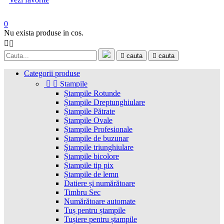
0
Nu exista produse in cos.

cauta
cauta
Categorii produse


Stampile
Ștampile Rotunde
Ștampile Dreptunghiulare
Ștampile Pătrate
Ștampile Ovale
Ștampile Profesionale
Ștampile de buzunar
Ştampile triunghiulare
Ștampile bicolore
Ștampile tip pix
Ștampile de lemn
Datiere și numărătoare
Timbru Sec
Numărătoare automate
Tuș pentru ștampile
Tușiere pentru ștampile