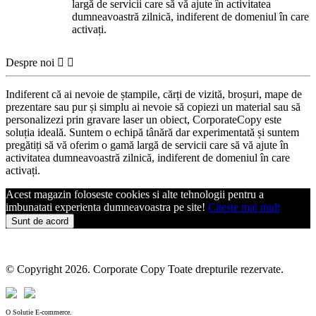
largă de servicii care să vă ajute în activitatea
dumneavoastră zilnică, indiferent de domeniul în care
activați.
Despre noi


Indiferent că ai nevoie de ștampile, cărți de vizită, broșuri, mape de
prezentare sau pur și simplu ai nevoie să copiezi un material sau să
personalizezi prin gravare laser un obiect, CorporateCopy este
soluția ideală. Suntem o echipă tânără dar experimentată și suntem
pregătiți să vă oferim o gamă largă de servicii care să vă ajute în
activitatea dumneavoastră zilnică, indiferent de domeniul în care
activați.
Acest magazin foloseste cookies si alte tehnologii pentru a
imbunatati experienta dumneavoastra pe site!
Citeste mai mult
Sunt de acord
© Copyright 2026. Corporate Copy Toate drepturile rezervate.
O Solutie E-commerce.