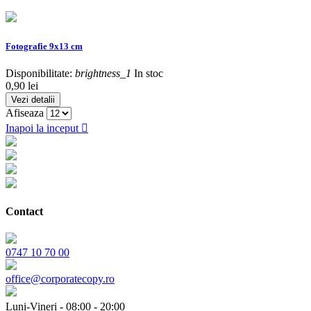
Fotografie 9x13 cm
Disponibilitate:
brightness_1
In stoc
Pret
0,90 lei
Vezi detalii
Afiseaza
Inapoi la inceput

Contact
0747 10 70 00
office@corporatecopy.ro
Luni-Vineri - 08:00 - 20:00