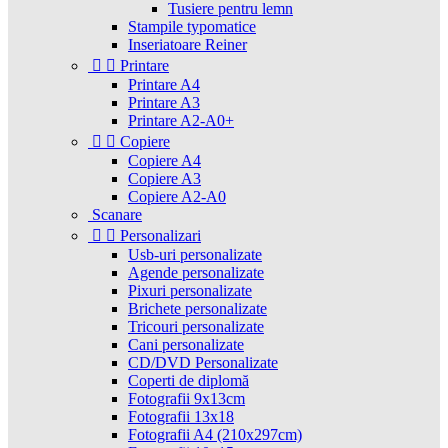
Tusiere pentru lemn
Stampile typomatice
Inseriatoare Reiner


Printare
Printare A4
Printare A3
Printare A2-A0+


Copiere
Copiere A4
Copiere A3
Copiere A2-A0
Scanare


Personalizari
Usb-uri personalizate
Agende personalizate
Pixuri personalizate
Brichete personalizate
Tricouri personalizate
Cani personalizate
CD/DVD Personalizate
Coperti de diplomă
Fotografii 9x13cm
Fotografii 13x18
Fotografii A4 (210x297cm)