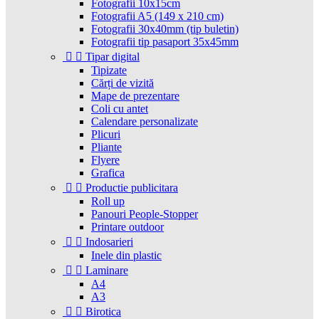
Fotografii 10x15cm
Fotografii A5 (149 x 210 cm)
Fotografii 30x40mm (tip buletin)
Fotografii tip pasaport 35x45mm


Tipar digital
Tipizate
Cărți de vizită
Mape de prezentare
Coli cu antet
Calendare personalizate
Plicuri
Pliante
Flyere
Grafica


Productie publicitara
Roll up
Panouri People-Stopper
Printare outdoor


Indosarieri
Inele din plastic


Laminare
A4
A3


Birotica