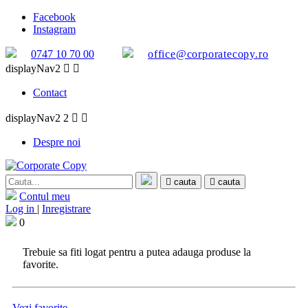
Facebook
Instagram
0747 10 70 00
office@corporatecopy.ro
displayNav2


Contact
displayNav2 2


Despre noi
cauta
cauta
Contul meu
Log in
|
Inregistrare
0
Trebuie sa fiti logat pentru a putea adauga produse la
favorite.
Vezi favorite