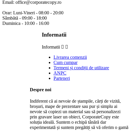
Email: office@corporatecopy.ro
Orar: Luni-Vineri - 08:00 - 20:00
Sâmbătă - 09:00 - 18:00
Duminica - 10:00 - 16:00
Informatii
Informatii


Livrarea comenzii
Cum cumpar
Termeni și condiții de utilizare
ANPC
Parteneri
Despre noi
Indiferent că ai nevoie de ștampile, cărți de vizită,
broșuri, mape de prezentare sau pur și simplu ai
nevoie să copiezi un material sau să personalizezi
prin gravare laser un obiect, CorporateCopy este
soluția ideală. Suntem o echipă tânără dar
experimentată și suntem pregătiți să vă oferim o gamă