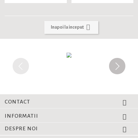

Inapoi la inceput
CONTACT

INFORMATII

DESPRE NOI
