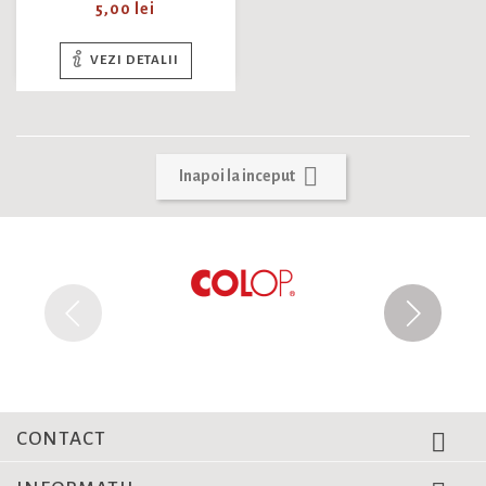
Pret
5,00 lei
VEZI DETALII

Inapoi la inceput
CONTACT
