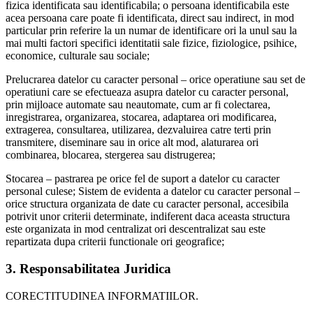
fizica identificata sau identificabila; o persoana identificabila este
acea persoana care poate fi identificata, direct sau indirect, in mod
particular prin referire la un numar de identificare ori la unul sau la
mai multi factori specifici identitatii sale fizice, fiziologice, psihice,
economice, culturale sau sociale;
Prelucrarea datelor cu caracter personal – orice operatiune sau set de
operatiuni care se efectueaza asupra datelor cu caracter personal,
prin mijloace automate sau neautomate, cum ar fi colectarea,
inregistrarea, organizarea, stocarea, adaptarea ori modificarea,
extragerea, consultarea, utilizarea, dezvaluirea catre terti prin
transmitere, diseminare sau in orice alt mod, alaturarea ori
combinarea, blocarea, stergerea sau distrugerea;
Stocarea – pastrarea pe orice fel de suport a datelor cu caracter
personal culese; Sistem de evidenta a datelor cu caracter personal –
orice structura organizata de date cu caracter personal, accesibila
potrivit unor criterii determinate, indiferent daca aceasta structura
este organizata in mod centralizat ori descentralizat sau este
repartizata dupa criterii functionale ori geografice;
3. Responsabilitatea Juridica
CORECTITUDINEA INFORMATIILOR.