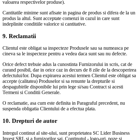
valoarea respectivelor produse).
Cantitatile minime sunt afisate in pagina de produs si difera de la un
produs la altul. Sunt acceptate comenzi in cazul in care sunt
indeplinite conditiile valorice si cantitative.
9. Reclamatii
Clientul este obligat sa inspecteze Produsele sau sa numeasca pe
cineva sa le inspecteze pentru a vedea daca sunt sau nu defecte.
Orice defect trebuie adus la cunostinta Furnizorului in scris, cat de
curand posibil, dar in orice caz in decurs de 8 zile de la descoperirea
defectului/lor. Dupa expirarea acestui termen Clientul este obligat sa
accepte (calitatea) Produselor si sa renunte la drepturile si
despagubirile disponibile lui prin lege si/sau Contract si acesti
Termeni si Conditii Generale.
O reclamatie, asa cum este definita in Paragraful precedent, nu
suspenda obligatia Clientului de a efectua plata.
10. Drepturi de autor
Intregul continut al site-ului, sunt proprietatea SC Lider Business
Invest SRL si a furnizorilor sai. Continutul - logo-uri, poze si