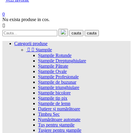
0
Nu exista produse in cos.

cauta
cauta
Categorii produse


Stampile
Ștampile Rotunde
Ștampile Dreptunghiulare
Ștampile Pătrate
Ștampile Ovale
Ștampile Profesionale
Ștampile de buzunar
Ştampile triunghiulare
Ștampile bicolore
Ștampile tip pix
Ștampile de lemn
Datiere și numărătoare
Timbru Sec
Numărătoare automate
Tuș pentru ștampile
Tușiere pentru ștampile