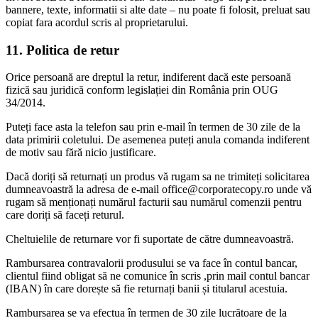
bannere, texte, informatii si alte date – nu poate fi folosit, preluat sau
copiat fara acordul scris al proprietarului.
11. Politica de retur
Orice persoană are dreptul la retur, indiferent dacă este persoană
fizică sau juridică conform legislației din România prin OUG
34/2014.
Puteți face asta la telefon sau prin e-mail în termen de 30 zile de la
data primirii coletului. De asemenea puteți anula comanda indiferent
de motiv sau fără nicio justificare.
Dacă doriți să returnați un produs vă rugam sa ne trimiteți solicitarea
dumneavoastră la adresa de e-mail office@corporatecopy.ro unde vă
rugam să menționați numărul facturii sau numărul comenzii pentru
care doriți să faceți returul.
Cheltuielile de returnare vor fi suportate de către dumneavoastră.
Rambursarea contravalorii produsului se va face în contul bancar,
clientul fiind obligat să ne comunice în scris ,prin mail contul bancar
(IBAN) în care dorește să fie returnați banii și titularul acestuia.
Rambursarea se va efectua în termen de 30 zile lucrătoare de la