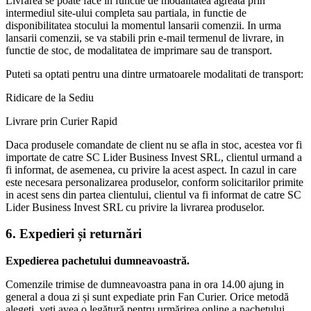
Livrarea se poate face in functie de modalitatea agreata prin
intermediul site-ului completa sau partiala, in functie de
disponibilitatea stocului la momentul lansarii comenzii. In urma
lansarii comenzii, se va stabili prin e-mail termenul de livrare, in
functie de stoc, de modalitatea de imprimare sau de transport.
Puteti sa optati pentru una dintre urmatoarele modalitati de transport:
Ridicare de la Sediu
Livrare prin Curier Rapid
Daca produsele comandate de client nu se afla in stoc, acestea vor fi
importate de catre SC Lider Business Invest SRL, clientul urmand a
fi informat, de asemenea, cu privire la acest aspect. In cazul in care
este necesara personalizarea produselor, conform solicitarilor primite
in acest sens din partea clientului, clientul va fi informat de catre SC
Lider Business Invest SRL cu privire la livrarea produselor.
6. Expedieri și returnări
Expedierea pachetului dumneavoastră.
Comenzile trimise de dumneavoastra pana in ora 14.00 ajung in
general a doua zi și sunt expediate prin Fan Curier. Orice metodă
alegeți, veți avea o legătură pentru urmărirea online a pachetului