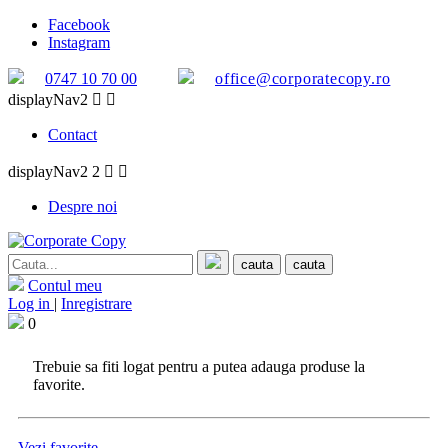
Facebook
Instagram
0747 10 70 00
office@corporatecopy.ro
displayNav2


Contact
displayNav2 2


Despre noi
cauta
cauta
Contul meu
Log in
|
Inregistrare
0
Trebuie sa fiti logat pentru a putea adauga produse la
favorite.
Vezi favorite