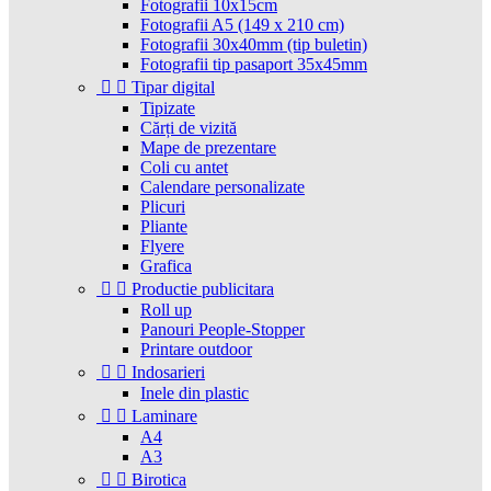
Fotografii 10x15cm
Fotografii A5 (149 x 210 cm)
Fotografii 30x40mm (tip buletin)
Fotografii tip pasaport 35x45mm


Tipar digital
Tipizate
Cărți de vizită
Mape de prezentare
Coli cu antet
Calendare personalizate
Plicuri
Pliante
Flyere
Grafica


Productie publicitara
Roll up
Panouri People-Stopper
Printare outdoor


Indosarieri
Inele din plastic


Laminare
A4
A3


Birotica