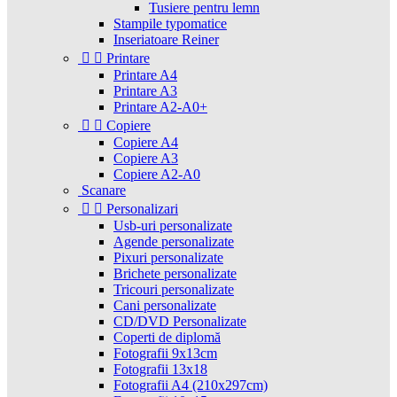
Tusiere pentru lemn
Stampile typomatice
Inseriatoare Reiner


Printare
Printare A4
Printare A3
Printare A2-A0+


Copiere
Copiere A4
Copiere A3
Copiere A2-A0
Scanare


Personalizari
Usb-uri personalizate
Agende personalizate
Pixuri personalizate
Brichete personalizate
Tricouri personalizate
Cani personalizate
CD/DVD Personalizate
Coperti de diplomă
Fotografii 9x13cm
Fotografii 13x18
Fotografii A4 (210x297cm)