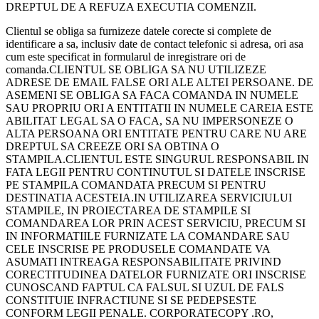
DREPTUL DE A REFUZA EXECUTIA COMENZII.
Clientul se obliga sa furnizeze datele corecte si complete de
identificare a sa, inclusiv date de contact telefonic si adresa, ori asa
cum este specificat in formularul de inregistrare ori de
comanda.CLIENTUL SE OBLIGA SA NU UTILIZEZE
ADRESE DE EMAIL FALSE ORI ALE ALTEI PERSOANE. DE
ASEMENI SE OBLIGA SA FACA COMANDA IN NUMELE
SAU PROPRIU ORI A ENTITATII IN NUMELE CAREIA ESTE
ABILITAT LEGAL SA O FACA, SA NU IMPERSONEZE O
ALTA PERSOANA ORI ENTITATE PENTRU CARE NU ARE
DREPTUL SA CREEZE ORI SA OBTINA O
STAMPILA.CLIENTUL ESTE SINGURUL RESPONSABIL IN
FATA LEGII PENTRU CONTINUTUL SI DATELE INSCRISE
PE STAMPILA COMANDATA PRECUM SI PENTRU
DESTINATIA ACESTEIA.IN UTILIZAREA SERVICIULUI
STAMPILE, IN PROIECTAREA DE STAMPILE SI
COMANDAREA LOR PRIN ACEST SERVICIU, PRECUM SI
IN INFORMATIILE FURNIZATE LA COMANDARE SAU
CELE INSCRISE PE PRODUSELE COMANDATE VA
ASUMATI INTREAGA RESPONSABILITATE PRIVIND
CORECTITUDINEA DATELOR FURNIZATE ORI INSCRISE
CUNOSCAND FAPTUL CA FALSUL SI UZUL DE FALS
CONSTITUIE INFRACTIUNE SI SE PEDEPSESTE
CONFORM LEGII PENALE. CORPORATECOPY .RO,