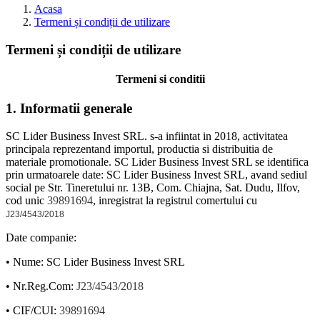
Acasa
Termeni și condiții de utilizare
Termeni și condiții de utilizare
Termeni si conditii
1. Informatii generale
SC Lider Business Invest SRL. s-a infiintat in 2018, activitatea
principala reprezentand importul, productia si distribuitia de
materiale promotionale. SC Lider Business Invest SRL se identifica
prin urmatoarele date: SC Lider Business Invest SRL, avand sediul
social pe Str. Tineretului nr. 13B, Com. Chiajna, Sat. Dudu, Ilfov,
cod unic
39891694
, inregistrat la registrul comertului cu
J23/4543/2018
Date companie:
• Nume: SC Lider Business Invest SRL
• Nr.Reg.Com:
J23/4543/2018
• CIF/CUI:
39891694