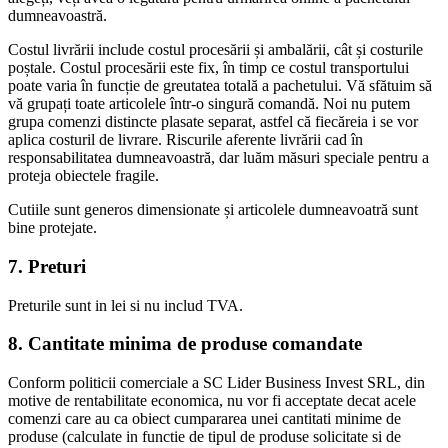
dumneavoastră.
Costul livrării include costul procesării și ambalării, cât și costurile
poștale. Costul procesării este fix, în timp ce costul transportului
poate varia în funcție de greutatea totală a pachetului. Vă sfătuim să
vă grupați toate articolele într-o singură comandă. Noi nu putem
grupa comenzi distincte plasate separat, astfel că fiecăreia i se vor
aplica costuril de livrare. Riscurile aferente livrării cad în
responsabilitatea dumneavoastră, dar luăm măsuri speciale pentru a
proteja obiectele fragile.
Cutiile sunt generos dimensionate și articolele dumneavoatră sunt
bine protejate.
7. Preturi
Preturile sunt in lei si nu includ TVA.
8. Cantitate minima de produse comandate
Conform politicii comerciale a SC Lider Business Invest SRL, din
motive de rentabilitate economica, nu vor fi acceptate decat acele
comenzi care au ca obiect cumpararea unei cantitati minime de
produse (calculate in functie de tipul de produse solicitate si de