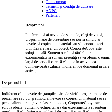
Cum cumpar
Termeni și condiții de utilizare
ANPC
Parteneri
Despre noi
Indiferent că ai nevoie de ștampile, cărți de vizită,
broșuri, mape de prezentare sau pur și simplu ai
nevoie să copiezi un material sau să personalizezi
prin gravare laser un obiect, CorporateCopy este
soluția ideală. Suntem o echipă tânără dar
experimentată și suntem pregătiți să vă oferim o gamă
largă de servicii care să vă ajute în activitatea
dumneavoastră zilnică, indiferent de domeniul în care
activați.
Despre noi


Indiferent că ai nevoie de ștampile, cărți de vizită, broșuri, mape de
prezentare sau pur și simplu ai nevoie să copiezi un material sau să
personalizezi prin gravare laser un obiect, CorporateCopy este
soluția ideală. Suntem o echipă tânără dar experimentată și suntem
pregătiți să vă oferim o gamă largă de servicii care să vă ajute în