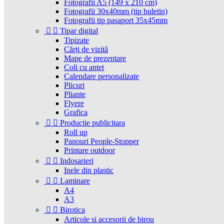
Fotografii A5 (149 x 210 cm)
Fotografii 30x40mm (tip buletin)
Fotografii tip pasaport 35x45mm


Tipar digital
Tipizate
Cărți de vizită
Mape de prezentare
Coli cu antet
Calendare personalizate
Plicuri
Pliante
Flyere
Grafica


Productie publicitara
Roll up
Panouri People-Stopper
Printare outdoor


Indosarieri
Inele din plastic


Laminare
A4
A3


Birotica
Articole si accesorii de birou