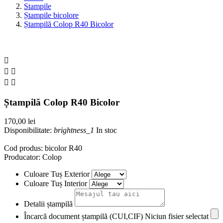
Stampile
Ștampile bicolore
Ștampilă Colop R40 Bicolor





Ștampilă Colop R40 Bicolor
170,00 lei
Disponibilitate:
brightness_1
In stoc
Cod produs: bicolor R40
Producator: Colop
Culoare Tuș Exterior
Culoare Tuș Interior
Detalii ștampilă
Încarcă document ștampilă (CUI,CIF)
Niciun fisier selectat