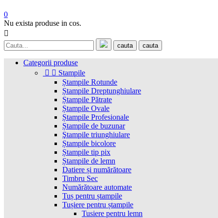
0
Nu exista produse in cos.

cauta
cauta
Categorii produse


Stampile
Ștampile Rotunde
Ștampile Dreptunghiulare
Ștampile Pătrate
Ștampile Ovale
Ștampile Profesionale
Ștampile de buzunar
Ştampile triunghiulare
Ștampile bicolore
Ștampile tip pix
Ștampile de lemn
Datiere și numărătoare
Timbru Sec
Numărătoare automate
Tuș pentru ștampile
Tușiere pentru ștampile
Tusiere pentru lemn