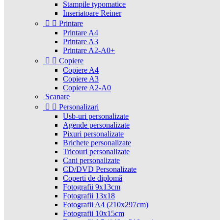
Stampile typomatice
Inseriatoare Reiner


Printare
Printare A4
Printare A3
Printare A2-A0+


Copiere
Copiere A4
Copiere A3
Copiere A2-A0
Scanare


Personalizari
Usb-uri personalizate
Agende personalizate
Pixuri personalizate
Brichete personalizate
Tricouri personalizate
Cani personalizate
CD/DVD Personalizate
Coperti de diplomă
Fotografii 9x13cm
Fotografii 13x18
Fotografii A4 (210x297cm)
Fotografii 10x15cm