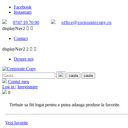
Facebook
Instagram
0747 10 70 00
office@corporatecopy.ro
displayNav2


Contact
displayNav2 2


Despre noi
cauta
cauta
Contul meu
Log in
|
Inregistrare
0
Trebuie sa fiti logat pentru a putea adauga produse la favorite.
Vezi favorite