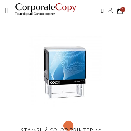

0
ȘTAMPILĂ COLOP PRINTER 20