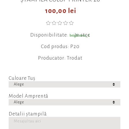
100,00 lei
Disponibilitate:
In stoc
brightness_1
Cod produs: P20
Producator: Trodat
Culoare Tuș
Model Amprentă
Detalii ștampilă