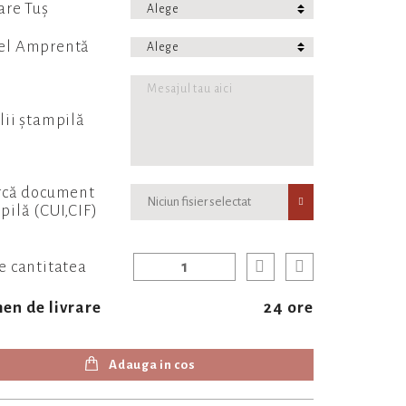
are Tuș
el Amprentă
lii ștampilă
rcă document
Niciun fisier selectat
pilă (CUI,CIF)
e cantitatea
en de livrare
24 ore
Adauga in cos