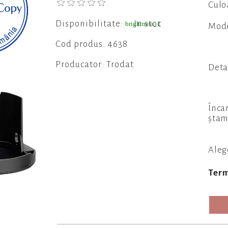
Culo
Disponibilitate:
In stoc
brightness_1
Mod
Cod produs: 4638
Producator: Trodat
Deta
Înca
ștam
Aleg
Term