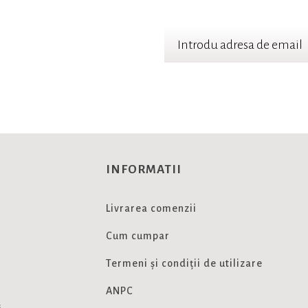
TER
 cele mai noi oferte
INFORMATII
Livrarea comenzii
Cum cumpar
Termeni și condiții de utilizare
ANPC