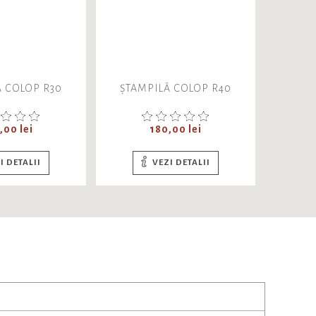
Ă COLOP R30
ȘTAMPILĂ COLOP R40
ȘTAMP
t
Pret
,00 lei
180,00 lei
I DETALII
VEZI DETALII