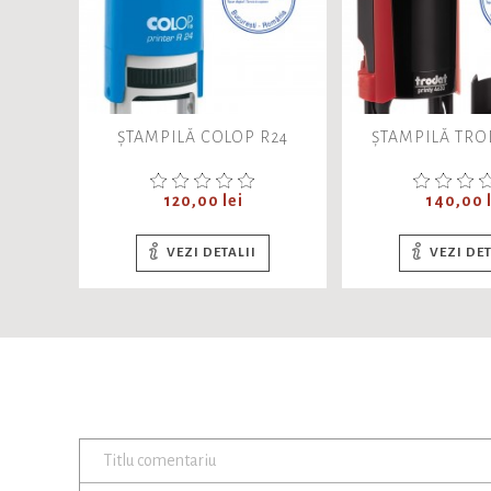
ȘTAMPILĂ COLOP R24
ȘTAMPILĂ TRO
Pret
Pret
120,00 lei
140,00 l
VEZI DETALII
VEZI DET