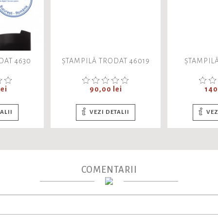
DAT 4630
ȘTAMPILĂ TRODAT 46019
ȘTAMPIL
Pret
Pre
ei
90,00 lei
140
ALII
VEZI DETALII
VEZ
COMENTARII