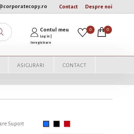
e@corporatecopy.ro
Contact
Despre noi
0
Contul meu
0
Log in
|
Inregistrare
ASIGURARI
CONTACT
are Suport
Negru
Rosu
Albastru
inchis
deschis