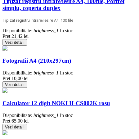
Tipizat registru intrare/iesire A4, 100file, Portret
simplu, coperta duplex
Tipizat registru intrare/iesire A4, 100 file
Disponibilitate:
brightness_1
In stoc
Pret
21,42 lei
Vezi detalii
Fotografii A4 (210x297cm)
Disponibilitate:
brightness_1
In stoc
Pret
10,00 lei
Vezi detalii
Calculator 12 digit NOKI H-CS002K rosu
Disponibilitate:
brightness_1
In stoc
Pret
65,00 lei
Vezi detalii