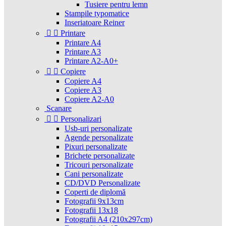
Tusiere pentru lemn
Stampile typomatice
Inseriatoare Reiner


Printare
Printare A4
Printare A3
Printare A2-A0+


Copiere
Copiere A4
Copiere A3
Copiere A2-A0
Scanare


Personalizari
Usb-uri personalizate
Agende personalizate
Pixuri personalizate
Brichete personalizate
Tricouri personalizate
Cani personalizate
CD/DVD Personalizate
Coperti de diplomă
Fotografii 9x13cm
Fotografii 13x18
Fotografii A4 (210x297cm)