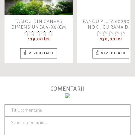
TABLOU DIN CANVAS
PANOU PLUTA 60X90 C
DIMENSIUNEA 55X85CM
NOKI, CU RAMA DIN
PEISAJ VARA NATURA
ALUMINIU
Pret
Pret
119,00 lei
130,00 lei
VEZI DETALII
VEZI DETALII
COMENTARII