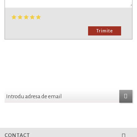
Trimite
NEWSLETTER
Aboneaza-te si fii la curent cu cele mai noi oferte
CONTACT
