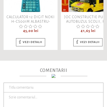
CALCULATOR 12 DIGIT NOKI
JOC CONSTRUCTIE PUZ
H-CS001M ALBASTRU-
AUTOBUZUL SCOLII, P
TURCOAZ
ALLEBLOX, 492743, 10
Pret
PIESE, NO.AB4015, 19X14
Pret
45,00 lei
41,65 lei
+6 ANI
VEZI DETALII
VEZI DETALII
COMENTARII