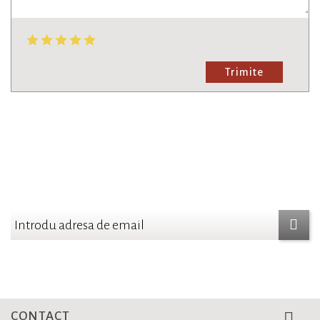
Trimite
NEWSLETTER
Aboneaza-te si fii la curent cu cele mai noi oferte
CONTACT
