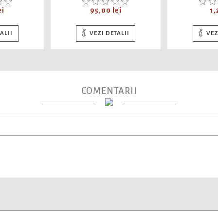
PEISAJ LALELE
Pret
Pr
ei
95,00 lei
1,
ALII
VEZI DETALII
VEZ
COMENTARII