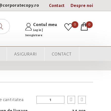
e@corporatecopy.ro
Contact
Despre noi
0
Contul meu
0
Log in
|
Inregistrare
ASIGURARI
CONTACT
e cantitatea
en de livrare
24 ore