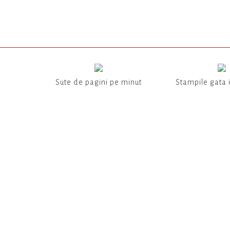
Sute de pagini pe minut
Stampile gata 
NEWSLET
Aboneaza-te si fii la curent cu