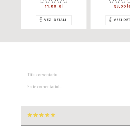
COMBINATA,
SUBTIRE/LATA, DIVERSE
Pret
Pret
11,00 lei
38,00 l
CULORI
VEZI DETALII
VEZI DET