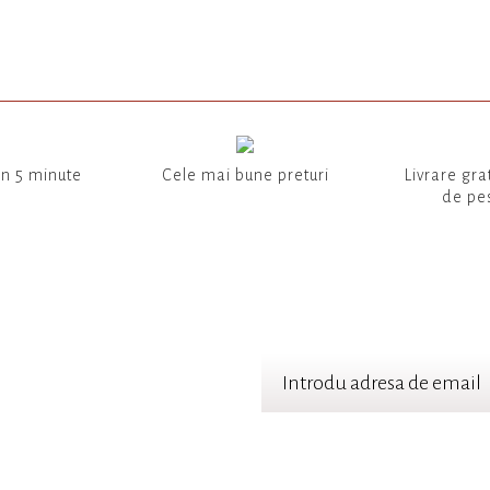
in 5 minute
Cele mai bune preturi
Livrare gra
de pes
TER
 cele mai noi oferte