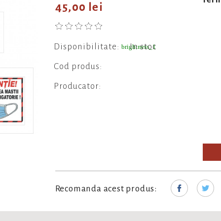
45,00 lei
Disponibilitate:
In stoc
brightness_1
Cod produs:
Producator:
Recomanda acest produs: