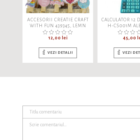
ACCESORII CREATIE CRAFT
CALCULATOR 12 
WITH FUN 439345, LEMN
H-CS001M AL
COLORAT,
TURCO
UNICORN/INIMA/SAGEATA/NOR,
Pret
Pret
12,00 lei
45,00 l
10 BUCATI/SET
VEZI DETALII
VEZI DET