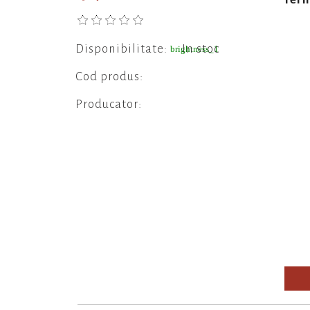
Disponibilitate:
In stoc
brightness_1
Cod produs:
Producator: