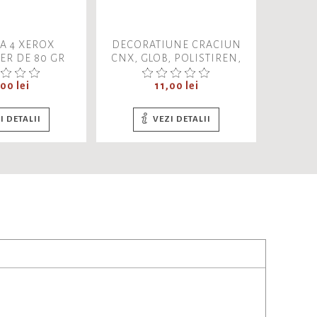
 A 4 XEROX
DECORATIUNE CRACIUN
SCRISO
R DE 80 GR
CNX, GLOB, POLISTIREN,
INTERN
CIZMULITE CU SCLIPICI
t
5CM XB17-23433,SET 4
Pret
AUTOC
00 lei
11,00 lei
BUCATI/SET
I DETALII
VEZI DETALII