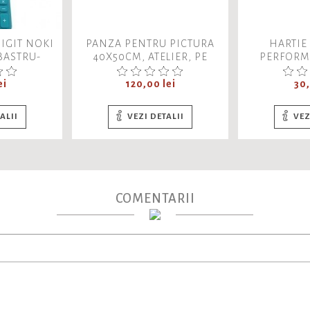
DIGIT NOKI
PANZA PENTRU PICTURA
HARTIE
BASTRU-
40X50CM, ATELIER, PE
PERFORME
AZ
NUMERE, PARIS DUPA
Pret
PLOAIE
Pre
ei
120,00 lei
30,
ALII
VEZI DETALII
VEZ
COMENTARII