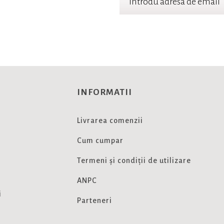
 cele mai noi oferte
INFORMATII
Livrarea comenzii
Cum cumpar
Termeni și condiții de utilizare
ANPC
i
Parteneri