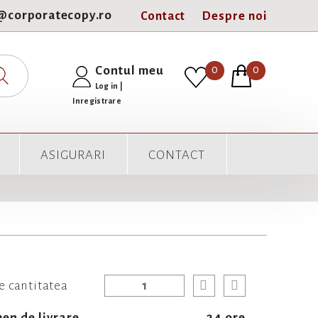
e@corporatecopy.ro
Contact
Despre noi
0
Contul meu
0
Log in
|
Inregistrare
ASIGURARI
CONTACT
e cantitatea
en de livrare
24 ore