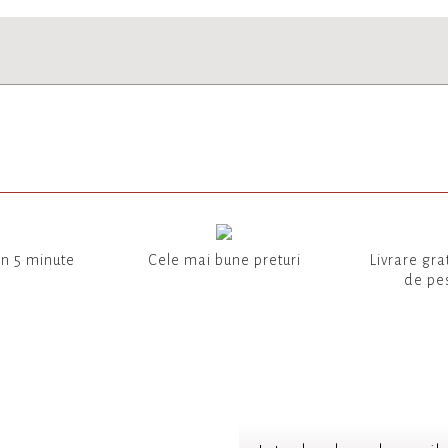
in 5 minute
Cele mai bune preturi
Livrare gra
de pes
TER