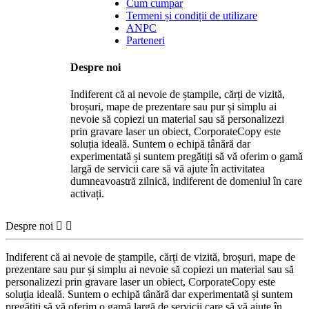
Cum cumpar
Termeni și condiții de utilizare
ANPC
Parteneri
Despre noi
Indiferent că ai nevoie de ștampile, cărți de vizită,
broșuri, mape de prezentare sau pur și simplu ai
nevoie să copiezi un material sau să personalizezi
prin gravare laser un obiect, CorporateCopy este
soluția ideală. Suntem o echipă tânără dar
experimentată și suntem pregătiți să vă oferim o gamă
largă de servicii care să vă ajute în activitatea
dumneavoastră zilnică, indiferent de domeniul în care
activați.
Despre noi


Indiferent că ai nevoie de ștampile, cărți de vizită, broșuri, mape de
prezentare sau pur și simplu ai nevoie să copiezi un material sau să
personalizezi prin gravare laser un obiect, CorporateCopy este
soluția ideală. Suntem o echipă tânără dar experimentată și suntem
pregătiți să vă oferim o gamă largă de servicii care să vă ajute în