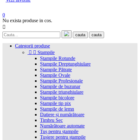
0
Nu exista produse in cos.

cauta
cauta
Categorii produse


Stampile
Ștampile Rotunde
Ștampile Dreptunghiulare
Ștampile Pătrate
Ștampile Ovale
Ștampile Profesionale
Ștampile de buzunar
Ştampile triunghiulare
Ștampile bicolore
Ștampile tip pix
Ștampile de lemn
Datiere și numărătoare
Timbru Sec
Numărătoare automate
Tuș pentru ștampile
Tușiere pentru ștampile