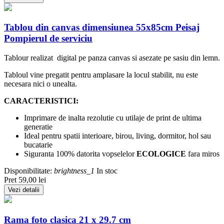
Tablou din canvas dimensiunea 55x85cm Peisaj
Pompierul de serviciu
Tablour realizat digital pe panza canvas si asezate pe sasiu din lemn.
Tabloul vine pregatit pentru amplasare la locul stabilit, nu este
necesara nici o unealta.
CARACTERISTICI:
Imprimare de inalta rezolutie cu utilaje de print de ultima
generatie
Ideal pentru spatii interioare, birou, living, dormitor, hol sau
bucatarie
Siguranta 100% datorita vopselelor
ECOLOGICE
fara miros
Disponibilitate:
brightness_1
In stoc
Pret
59,00 lei
Vezi detalii
Rama foto clasica 21 x 29.7 cm