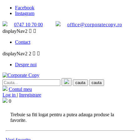
Facebook
Instagram
0747 10 70 00
office@corporatecopy.ro
displayNav2


Contact
displayNav2 2


Despre noi
cauta
cauta
Contul meu
Log in
|
Inregistrare
0
Trebuie sa fiti logat pentru a putea adauga produse la
favorite.
Vezi favorite