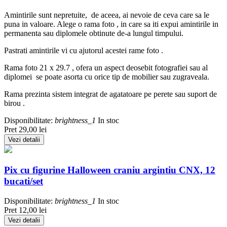
Amintirile sunt nepretuite, de aceea, ai nevoie de ceva care sa le
puna in valoare. Alege o rama foto , in care sa iti expui amintirile in
permanenta sau diplomele obtinute de-a lungul timpului.
Pastrati amintirile vi cu ajutorul acestei rame foto .
Rama foto 21 x 29.7 , ofera un aspect deosebit fotografiei sau al
diplomei se poate asorta cu orice tip de mobilier sau zugraveala.
Rama prezinta sistem integrat de agatatoare pe perete sau suport de
birou .
Disponibilitate:
brightness_1
In stoc
Pret
29,00 lei
Vezi detalii
Pix cu figurine Halloween craniu argintiu CNX, 12
bucati/set
Disponibilitate:
brightness_1
In stoc
Pret
12,00 lei
Vezi detalii