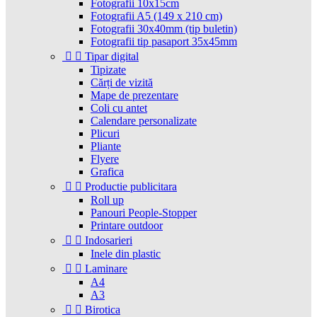
Fotografii 10x15cm
Fotografii A5 (149 x 210 cm)
Fotografii 30x40mm (tip buletin)
Fotografii tip pasaport 35x45mm


Tipar digital
Tipizate
Cărți de vizită
Mape de prezentare
Coli cu antet
Calendare personalizate
Plicuri
Pliante
Flyere
Grafica


Productie publicitara
Roll up
Panouri People-Stopper
Printare outdoor


Indosarieri
Inele din plastic


Laminare
A4
A3


Birotica