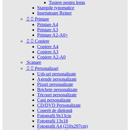
Tusiere pentru lemn
Stampile typomatice
Inseriatoare Reiner


Printare
Printare A4
Printare A3
Printare A2-A0+


Copiere
Copiere A4
Copiere A3
Copiere A2-A0
Scanare


Personalizari
Usb-uri personalizate
Agende personalizate
Pixuri personalizate
Brichete personalizate
Tricouri personalizate
Cani personalizate
CD/DVD Personalizate
Coperti de diplomă
Fotografii 9x13cm
Fotografii 13x18
Fotografii A4 (210x297cm)