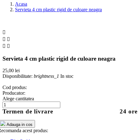
Acasa
Servieta 4 cm plastic rigid de culoare neagra





Servieta 4 cm plastic rigid de culoare neagra
25,00 lei
Disponibilitate:
brightness_1
In stoc
Cod produs:
Producator:
Alege cantitatea
Termen de livrare
24 ore
Adauga in cos
ecomanda acest produs: