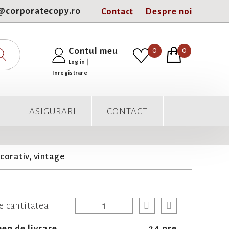
e@corporatecopy.ro
Contact
Despre noi
0
Contul meu
0
Log in
|
Inregistrare
ASIGURARI
CONTACT
corativ, vintage
e cantitatea
en de livrare
24 ore