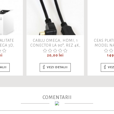
ALITATE
CABLU OMEGA, HDMI, 1
CEAS PLAT
EGA 3D,
CONECTOR LA 90°, REZ.4K,
MODEL NA
/3600,
4096X2160, 10.2 GB/SEC.,
BLUETOOTH
OCHK14, 41855
Pret
Pre
ei
20,00 lei
149
LB/NEGRU
ALII
VEZI DETALII
VEZ
COMENTARII