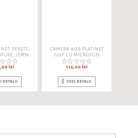
INET PERETE,
CAMERA WEB PLATINET
CAMER
TURE, LEMN
720P CU MICROFON
480P
DIGITAL, PCWC720, 45490,
PCWC4
t
CABLU USB 2.0 DE 1.5M
Pret
US
,00 lei
125,00 lei
I DETALII
VEZI DETALII