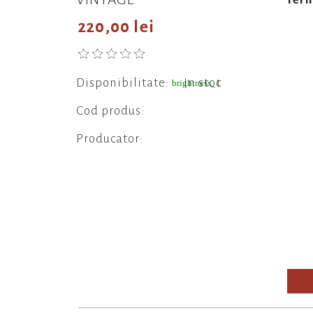
220,00 lei
Disponibilitate:
In stoc
brightness_1
Cod produs:
Producator: