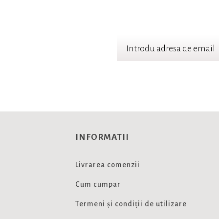
TER
 cele mai noi oferte
INFORMATII
Livrarea comenzii
Cum cumpar
Termeni și condiții de utilizare