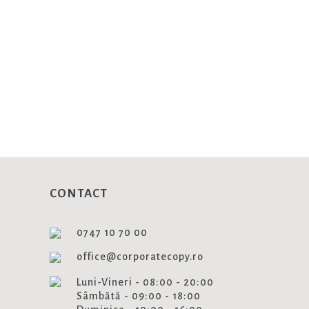
NEWSLET
Aboneaza-te si fii la curent cu
CONTACT
0747 10 70 00
office@corporatecopy.ro
Luni-Vineri - 08:00 - 20:00
Sâmbătă - 09:00 - 18:00