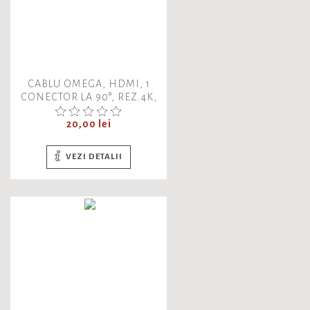
CABLU OMEGA, HDMI, 1
CONECTOR LA 90°, REZ.4K,
4096X2160, 10.2 GB/SEC.,
OCHK14, 41855
Pret
20,00 lei
VEZI DETALII