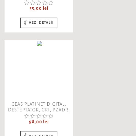
VENTILATOR 14CM,
1000RPM, CABLU 550MM, 2
Pret
55,00 lei
PORTUSB, MNCPV
VEZI DETALII
CEAS PLATINET DIGITAL,
DESTEPTATOR, GRI, PZADR,
43246
Pret
98,00 lei