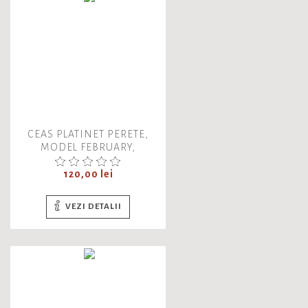
CEAS PLATINET PERETE,
MODEL FEBRUARY,
ARGINTIU,
Pret
120,00 lei
VEZI DETALII