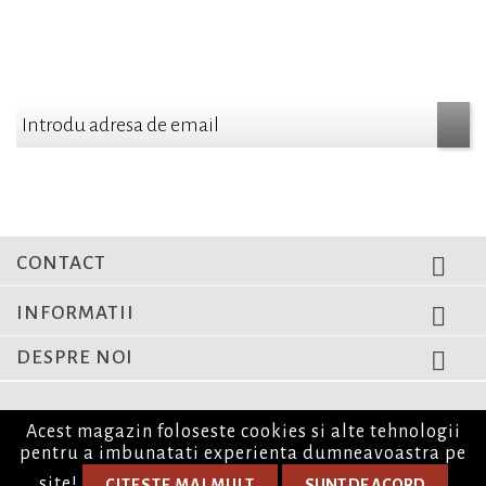
NEWSLETTER
Aboneaza-te si fii la curent cu cele mai noi oferte
CONTACT

INFORMATII

DESPRE NOI

© Copyright 2026. Corporate Copy Toate drepturile rezervate.
Acest magazin foloseste cookies si alte tehnologii
pentru a imbunatati experienta dumneavoastra pe
site!
CITESTE MAI MULT
SUNT DE ACORD