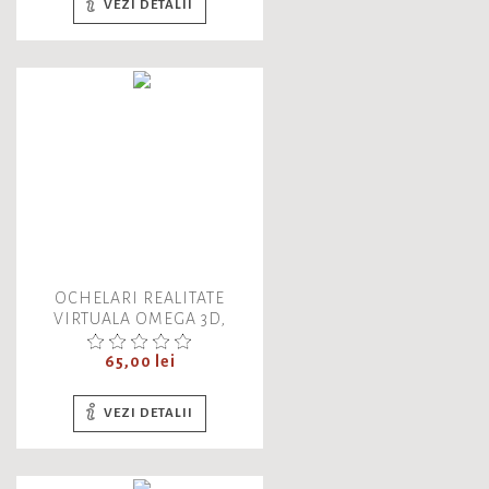
VEZI DETALII
OCHELARI REALITATE
VIRTUALA OMEGA 3D,
OGVR3D, 3D/3600,
ANDROID/IOS, BLUETOOTH
Pret
65,00 lei
4.0, 43420, ALB/NEGRU
VEZI DETALII