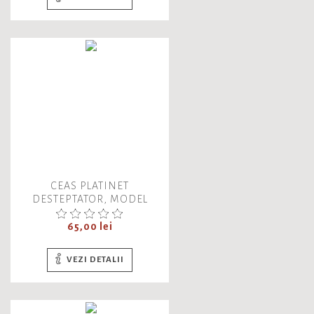
CEAS PLATINET
DESTEPTATOR, MODEL
SUNRISE, MIC, ARGINTIU
PZASS, 43248
Pret
65,00 lei
VEZI DETALII