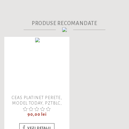
PRODUSE RECOMANDATE
CEAS PLATINET PERETE,
MODEL TODAY, PZTBLC,
42990, ALBASTRU
Pret
90,00 lei
VEZI DETALII