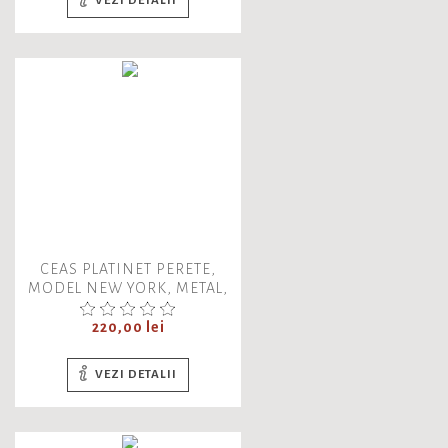
VEZI DETALII
CEAS PLATINET PERETE,
MODEL NEW YORK, METAL,
CU BRAT DECORATIV,
Pret
VINTAGE
220,00 lei
VEZI DETALII