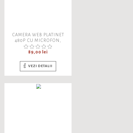
CAMERA WEB PLATINET
480P CU MICROFON,
PCWC480, 45489, CABLU
USB 2.0 DE 1.5M
Pret
89,00 lei
VEZI DETALII