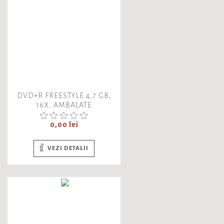
DVD+R FREESTYLE 4,7 GB,
16X, AMBALATE
INDIVIDUAL
Pret
0,00 lei
VEZI DETALII