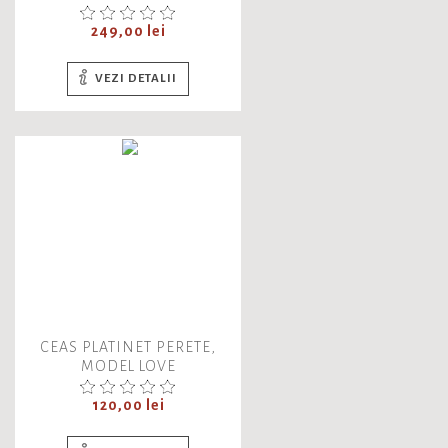
5043DJY,LEMN CIRES
Pret
DESCHIS
249,00 lei
VEZI DETALII
CEAS PLATINET PERETE,
MODEL LOVE
Pret
120,00 lei