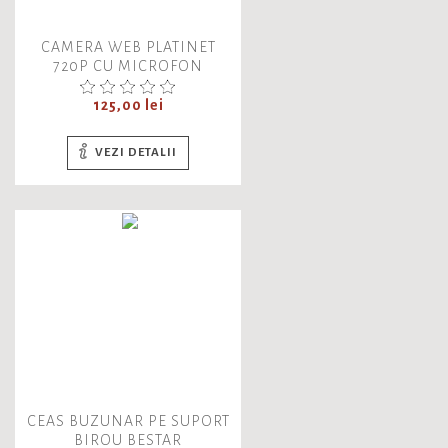
CAMERA WEB PLATINET
720P CU MICROFON
DIGITAL, PCWC720, 45490,
CABLU USB 2.0 DE 1.5M
Pret
125,00 lei
VEZI DETALII
CEAS BUZUNAR PE SUPORT
BIROU BESTAR