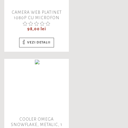
CAMERA WEB PLATINET
1080P CU MICROFON
DIGITAL, PCWC1080, 45488,
CABLU USB 2.0 DE 1.5M
Pret
98,00 lei
VEZI DETALII
COOLER OMEGA
SNOWFLAKE, METALIC, 1