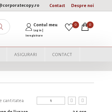
e@corporatecopy.ro
Contact
Despre noi
0
Contul meu
0
Log in
|
Inregistrare
ASIGURARI
CONTACT
e cantitatea
en de livrare
24 ore