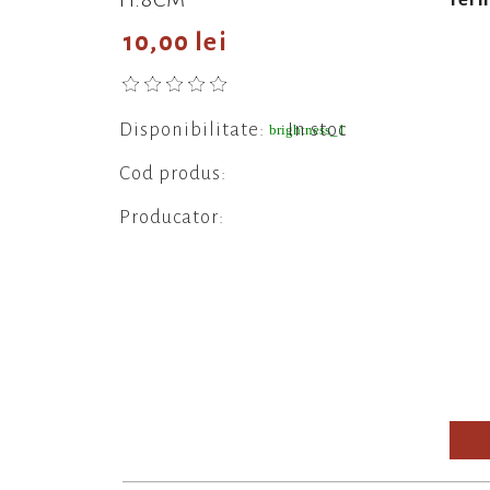
10,00 lei
Disponibilitate:
In stoc
brightness_1
Cod produs:
Producator: