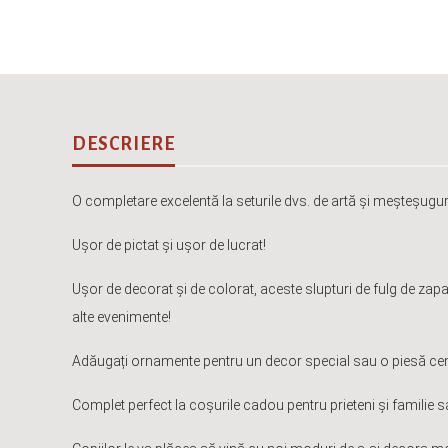
DESCRIERE
O completare excelentă la seturile dvs. de artă și meșteșuguri
Ușor de pictat și ușor de lucrat!
Ușor de decorat și de colorat, aceste slupturi de fulg de zapa
alte evenimente!
Adăugați ornamente pentru un decor special sau o piesă cen
Complet perfect la coșurile cadou pentru prieteni și familie sa