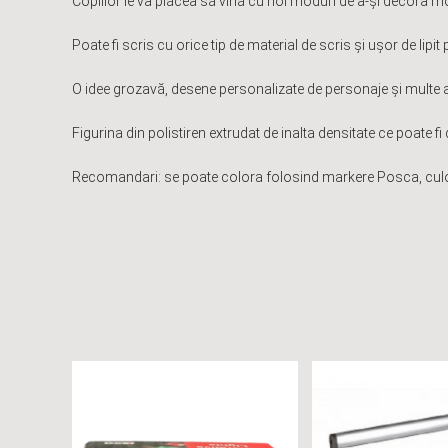
Copiilor le va plăcea să vină cu noi moduri de a-și decora m
Poate fi scris cu orice tip de material de scris și ușor de lipit 
O idee grozavă, desene personalizate de personaje și multe al
Figurina din polistiren extrudat de inalta densitate ce poate fi d
Recomandari: se poate colora folosind markere Posca, culori a