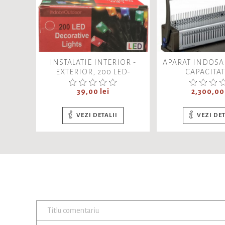
INSTALATIE INTERIOR -
APARAT INDOSAR
EXTERIOR, 200 LED-
CAPACITAT
URI/CUTIE, 9M, LUMINA
INDOSARIERE DE
Pret
ROSIE
Pret
39,00 lei
2,300,00 
VEZI DETALII
VEZI DET