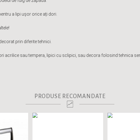
odelul de fulg de zapada.
pentru a lipi ușor orice ați dori.
tele!
ecorat prin diferite tehnici.
crilice sau tempera, lipici cu sclipici, sau decora folosind tehnica serv
PRODUSE RECOMANDATE