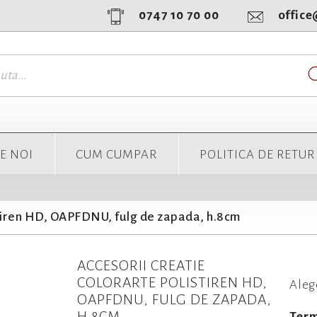
0747 10 70 00
offic
E NOI
CUM CUMPAR
POLITICA DE RETUR
stiren HD, OAPFDNU, fulg de zapada, h.8cm
ACCESORII CREATIE
COLORARTE POLISTIREN HD,
Aleg
OAPFDNU, FULG DE ZAPADA,
H.8CM
Term