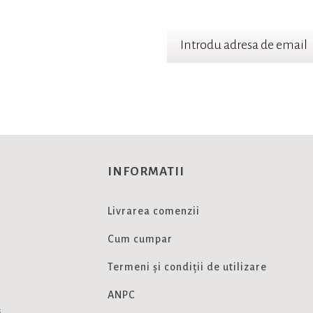
TER
 cele mai noi oferte
INFORMATII
Livrarea comenzii
Cum cumpar
Termeni și condiții de utilizare
ANPC