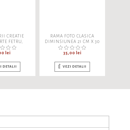
II CREATIE
RAMA FOTO CLASICA
RIG
RTE FETRU,
DIMINSIUNEA 21 CM X 30
TRANS
6 BUCATI/SET
CM
et
Pret
00 lei
35,00 lei
I DETALII
VEZI DETALII