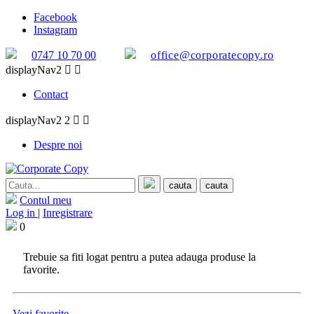
Facebook
Instagram
0747 10 70 00
office@corporatecopy.ro
displayNav2


Contact
displayNav2 2


Despre noi
cauta
cauta
Contul meu
Log in
|
Inregistrare
0
Trebuie sa fiti logat pentru a putea adauga produse la
favorite.
Vezi favorite