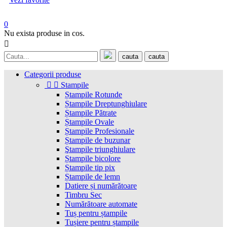
0
Nu exista produse in cos.

cauta
cauta
Categorii produse


Stampile
Ștampile Rotunde
Ștampile Dreptunghiulare
Ștampile Pătrate
Ștampile Ovale
Ștampile Profesionale
Ștampile de buzunar
Ştampile triunghiulare
Ștampile bicolore
Ștampile tip pix
Ștampile de lemn
Datiere și numărătoare
Timbru Sec
Numărătoare automate
Tuș pentru ștampile
Tușiere pentru ștampile