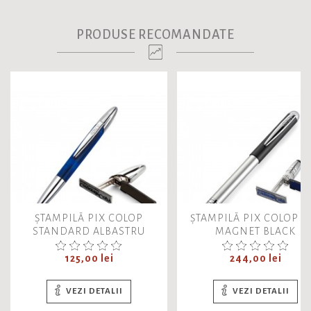
PRODUSE RECOMANDATE
ȘTAMPILĂ PIX COLOP
ȘTAMPILĂ PIX COLOP A
STANDARD ALBASTRU
MAGNET BLACK
Pret
Pret
125,00 lei
244,00 lei
VEZI DETALII
VEZI DETALII