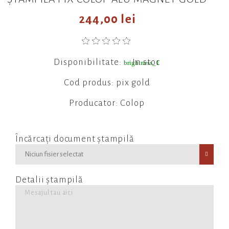
244,00 lei
Disponibilitate:
In stoc
brightness_1
Cod produs: pix gold
Producator: Colop
Încărcați document ștampilă
Niciun fisier selectat
Detalii ștampilă