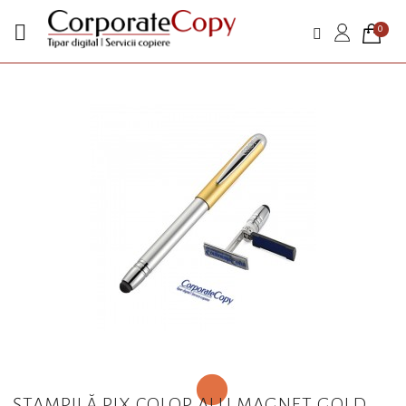

0
ȘTAMPILĂ PIX COLOP ALU MAGNET GOLD