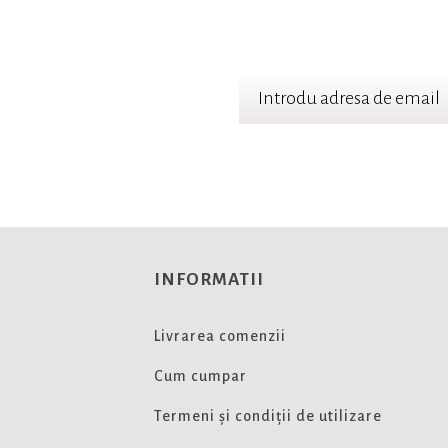
TER
 cele mai noi oferte
INFORMATII
Livrarea comenzii
Cum cumpar
Termeni și condiții de utilizare