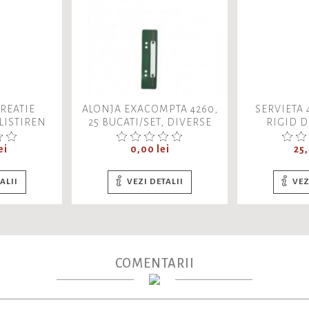
REATIE
ALONJA EXACOMPTA 4260,
SERVIETA 
LISTIREN
25 BUCATI/SET, DIVERSE
RIGID 
ON115U,
CULORI
NE
30CM
Pret
Pr
ei
0,00 lei
25,
ALII
VEZI DETALII
VEZ
COMENTARII