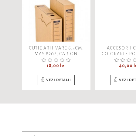
CUTIE ARHIVARE 6.5CM,
ACCESORII C
MAS 8202, CARTON
COLORARTE PO
ONDULAT NATUR
HD, CON, OC
Pret
Ø11.5XH.
Pret
18,00 lei
40,00 l
VEZI DETALII
VEZI DET