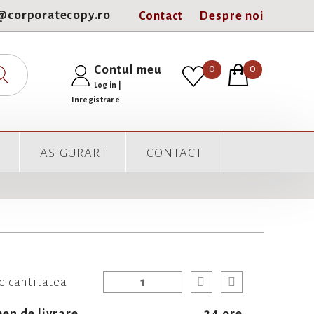
e@corporatecopy.ro
Contact
Despre noi
0
Contul meu
0
Log in
|
Inregistrare
ASIGURARI
CONTACT
e cantitatea
en de livrare
24 ore