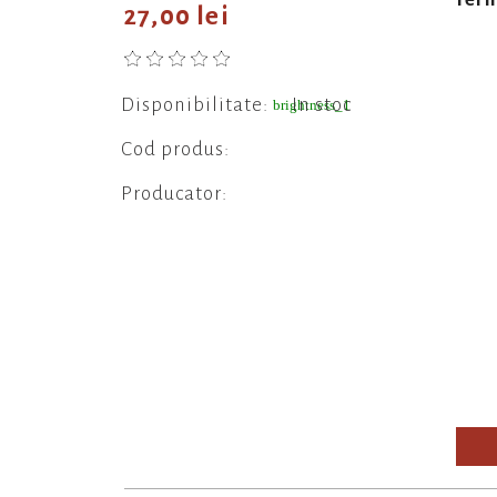
27,00 lei
Disponibilitate:
In stoc
brightness_1
Cod produs:
Producator: