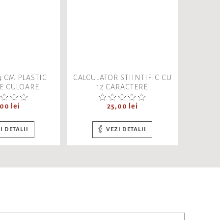
4 CM PLASTIC
CALCULATOR STIINTIFIC CU
CAIET D
DE CULOARE
12 CARACTERE
AGRA
et
Pret
00 lei
25,00 lei
I DETALII
VEZI DETALII