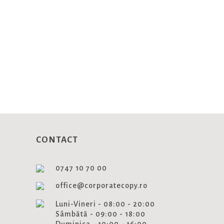
NEWSLET
Aboneaza-te si fii la curent cu
CONTACT
0747 10 70 00
office@corporatecopy.ro
Luni-Vineri - 08:00 - 20:00
Sâmbătă - 09:00 - 18:00