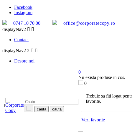
Facebook
Instagram
0747 10 70 00
office@corporatecopy.ro
displayNav2


Contact
displayNav2 2


Despre noi
0
Nu exista produse in cos.
0
Trebuie sa fiti logat pen
favorite.

cauta
cauta
Vezi favorite