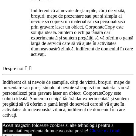
Indiferent că ai nevoie de ștampile, cărți de vizită,
broșuri, mape de prezentare sau pur și simplu ai
nevoie să copiezi un material sau să personalizezi
prin gravare laser un obiect, CorporateCopy este
soluția ideală. Suntem o echipă tânără dar
experimentată și suntem pregătiți să vă oferim o gamă
largă de servicii care să vă ajute în activitatea
dumneavoastră zilnică, indiferent de domeniul în care
activați.
Despre noi


Indiferent că ai nevoie de ștampile, cărți de vizită, broșuri, mape de
prezentare sau pur și simplu ai nevoie să copiezi un material sau să
personalizezi prin gravare laser un obiect, CorporateCopy este
soluția ideală. Suntem o echipă tânără dar experimentată și suntem
pregătiți să vă oferim o gamă largă de servicii care să vă ajute în
activitatea dumneavoastră zilnică, indiferent de domeniul în care
activați.
Acest magazin foloseste cookies si alte tehnologii pentru a
imbunatati experienta dumneavoastra pe site!
Citeste mai mult