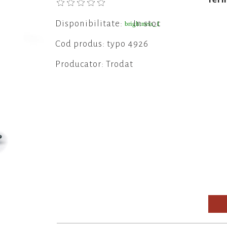
Disponibilitate:
In stoc
brightness_1
Cod produs: typo 4926
Producator: Trodat