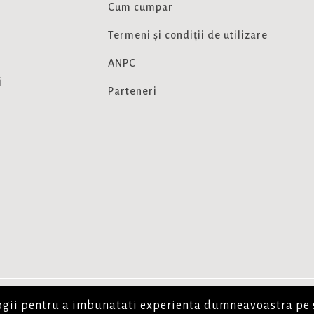
Cum cumpar
Termeni și condiții de utilizare
ANPC
i
Parteneri
logii pentru a imbunatati experienta dumneavoastra pe 
rvate.