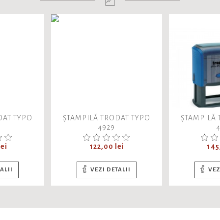
DAT TYPO
ȘTAMPILĂ TRODAT TYPO
ȘTAMPILĂ
4929
Pret
Pre
ei
122,00 lei
145
ALII
VEZI DETALII
VEZ