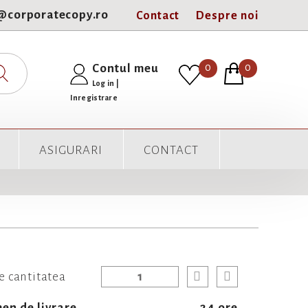
e@corporatecopy.ro
Contact
Despre noi
0
Contul meu
0
Log in
|
Inregistrare
ASIGURARI
CONTACT
e cantitatea
en de livrare
24 ore