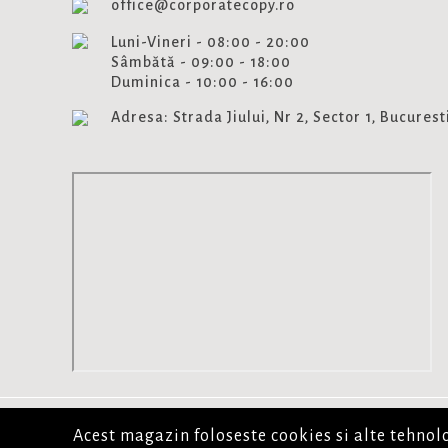
office@corporatecopy.ro
Luni-Vineri - 08:00 - 20:00
Sâmbătă - 09:00 - 18:00
Duminica - 10:00 - 16:00
Adresa: Strada Jiului, Nr 2, Sector 1, Bucurest
Acest magazin foloseste cookies si alte tehno
© Copyright 2026. Corporate Copy Toate drepturile reze