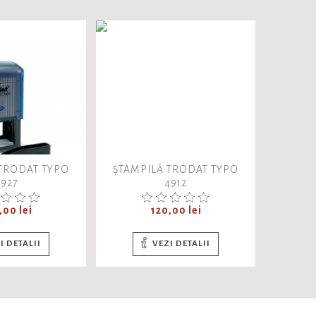
 TRODAT TYPO
ȘTAMPILĂ TRODAT TYPO
ȘTAMP
4927
4912
t
Pret
,00 lei
120,00 lei
I DETALII
VEZI DETALII