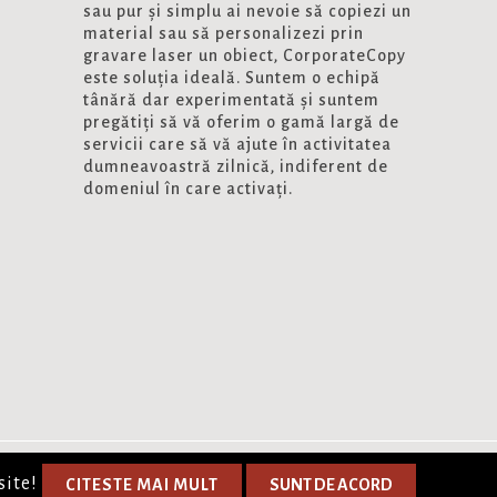
sau pur și simplu ai nevoie să copiezi un
material sau să personalizezi prin
gravare laser un obiect, CorporateCopy
este soluția ideală. Suntem o echipă
tânără dar experimentată și suntem
pregătiți să vă oferim o gamă largă de
servicii care să vă ajute în activitatea
dumneavoastră zilnică, indiferent de
domeniul în care activați.
site!
CITESTE MAI MULT
SUNT DE ACORD
O Solutie E-commerce.