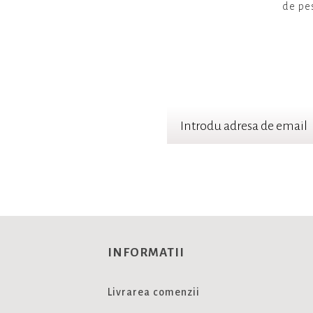
de pes
TER
 cele mai noi oferte
INFORMATII
Livrarea comenzii