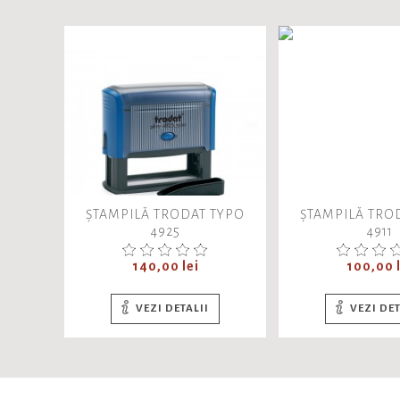
ȘTAMPILĂ TRODAT TYPO
ȘTAMPILĂ TRO
4925
4911
Pret
Pret
140,00 lei
100,00 l
VEZI DETALII
VEZI DET